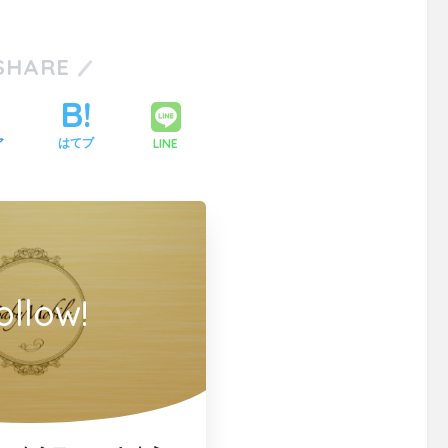
SHARE
LINE
ア
はてブ
ollow!