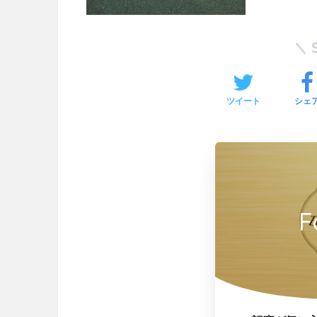
ツイート
シェ
F