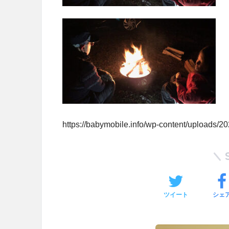
https://babymobile.info/wp-content/uploads/
ツイート
シェ