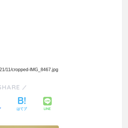
2021/11/cropped-IMG_8467.jpg
SHARE
LINE
ア
はてブ