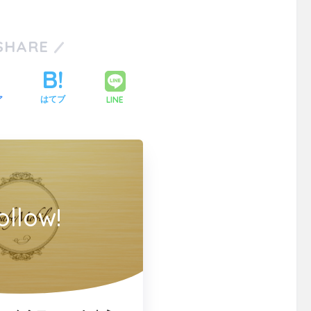
SHARE
LINE
ア
はてブ
ollow!