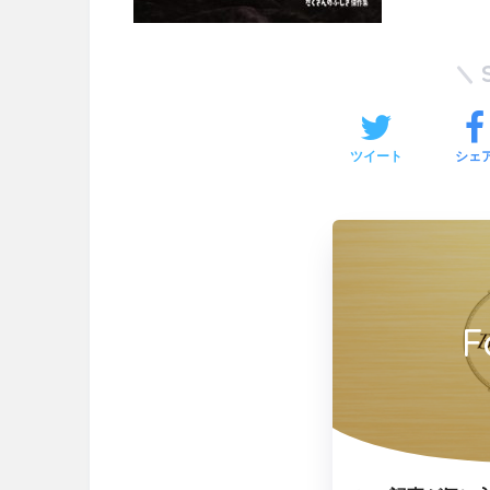
ツイート
シェ
F